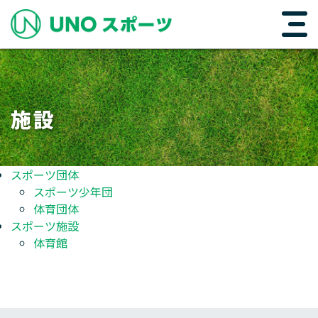
メインナビゲーション
コンテンツへスキップ
施設
スポーツ団体
スポーツ少年団
体育団体
スポーツ施設
体育館